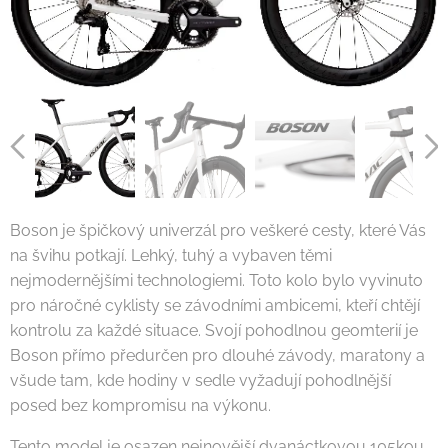
Boson je špičkový univerzál pro veškeré cesty, které Vás
na švihu potkají. Lehký, tuhý a vybaven těmi
nejmodernějšími technologiemi. Toto kolo bylo vyvinuto
pro náročné cyklisty se závodními ambicemi, kteří chtějí
kontrolu za každé situace. Svojí pohodlnou geomterií je
Boson přímo předurčen pro dlouhé závody, maratony a
všude tam, kde hodiny v sedle vyžadují pohodlnější
posed bez kompromisu na výkonu.
Tento model je osazen nejnovější dvanáctkovou 105kou