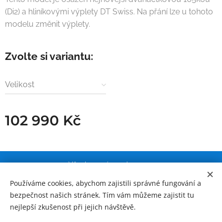
(Di2) a hliníkovými výplety DT Swiss. Na přání lze u tohoto
modelu změnit výplety.
Zvolte si variantu:
Velikost
102 990
Kč
Všechna práva vyhrazena.
IČO: 07610823, DIČ CZ9409302826
Používáme cookies, abychom zajistili správné fungování a
bezpečnost našich stránek. Tím vám můžeme zajistit tu
Obchodní podmínky a ochrana osobních údajů
Cookies
nejlepší zkušenost při jejich návštěvě.