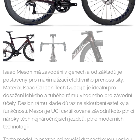
Isaac Meson má závodění v genech a od základů je
postavený pro maximalizaci efektivního přenosu síly.
Materiál Isaac Carbon Tech Quad40 je ideální pro
dosažení lehkého a tuhého rámu vhodného pro závodní
účely. Design rámu klade důraz na skloubení estetiky a
funkčnosti. Meson je UCI certifikované závodní kolo plnící
nároky těch nějnáročnějších jezdců, plné moderních
technologií.
Tento model je osazen nejnovější dvanáctkovou 105kou