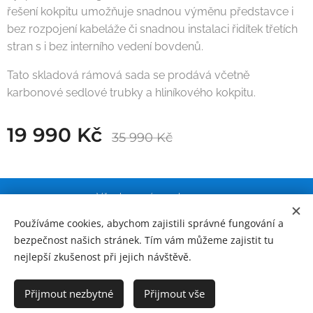
řešení kokpitu umožňuje snadnou výměnu představce i
bez rozpojení kabeláže či snadnou instalaci řidítek třetích
stran s i bez interního vedení bovdenů.
Tato skladová rámová sada se prodává včetně
karbonové sedlové trubky a hliníkového kokpitu.
19 990
Kč
35 990
Kč
Všechna práva vyhrazena.
IČO: 07610823, DIČ CZ9409302826
Používáme cookies, abychom zajistili správné fungování a
bezpečnost našich stránek. Tím vám můžeme zajistit tu
Obchodní podmínky a ochrana osobních údajů
Cookies
nejlepší zkušenost při jejich návštěvě.
Přijmout nezbytné
Přijmout vše
Do košíku