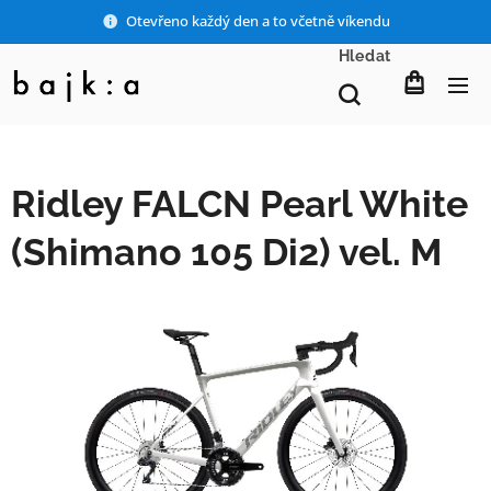
Otevřeno každý den a to včetně víkendu
Hledat
Ridley FALCN Pearl White
(Shimano 105 Di2) vel. M