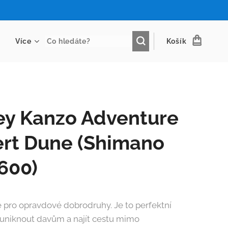
Více
Košík
ey Kanzo Adventure
rt Dune (Shimano
600)
e pro opravdové dobrodruhy. Je to perfektní
k uniknout davům a najít cestu mimo