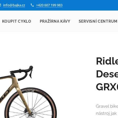
info@bajka.cz
+420 607 199 983
KOUPIT CYKLO
PRAŽÍRNA KÁVY
SERVISNÍ CENTRUM
Ridl
Dese
GRX
Gravel bik
nástroj ja