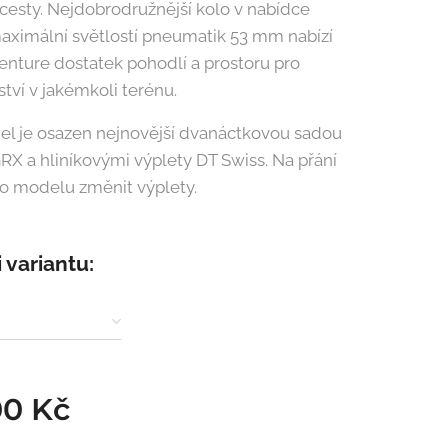
cesty. Nejdobrodružnější kolo v nabídce
maximální světlostí pneumatik 53 mm nabízí
nture dostatek pohodlí a prostoru pro
tví v jakémkoli terénu.
l je osazen nejnovější dvanáctkovou sadou
X a hliníkovými výplety DT Swiss. Na přání
to modelu změnit výplety.
i variantu:
00
Kč