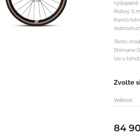
vyšlapané 
Ridley. S 
Kanzo Adve
dobrodružs
Tento mode
Shimano GR
lze u toho
Zvolte s
Velikost
84 9